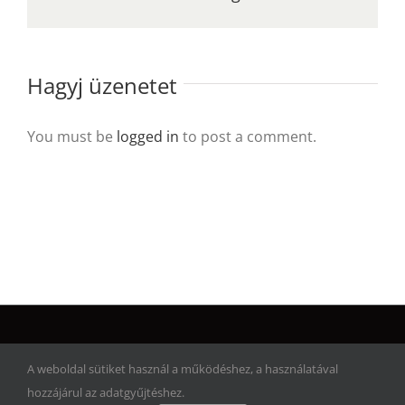
Hagyj üzenetet
You must be
logged in
to post a comment.
© Copyright 2017 | Artwork Adventure | Minden jog fenntartva!
A weboldal sütiket használ a működéshez, a használatával
hozzájárul az adatgyűjtéshez.