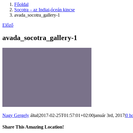
Főoldal
Socotra – az Indiai-óceán kincse
avada_socotra_gallery-1
Előző
avada_socotra_gallery-1
Nagy Gergely
által
|
2017-02-25T01:57:01+02:00
január 3rd, 2017
|
0 h
Share This Amazing Location!