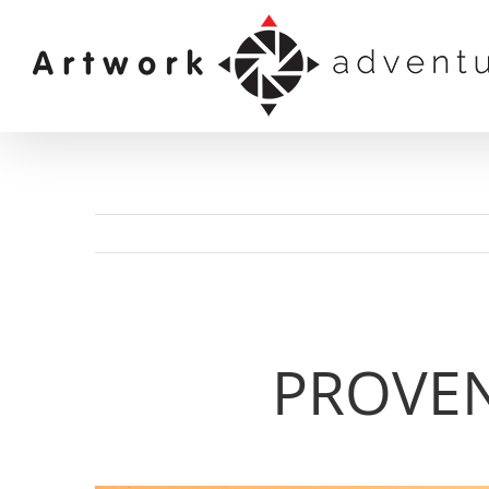
Kihagyás
PROVEN