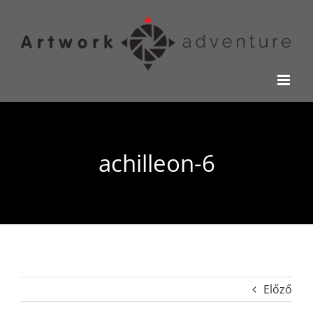
Kihagyás
achilleon-6
Előző