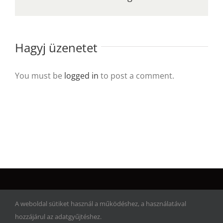
Hagyj üzenetet
You must be
logged in
to post a comment.
© Copyright 2017 | Artwork Adventure | Minden jog fenntartva!
A weboldal sütiket használ a működéshez, a használatával
hozzájárul az adatgyűjtéshez.