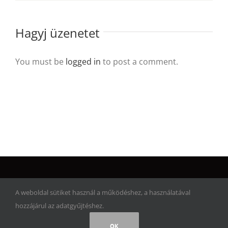
Hagyj üzenetet
You must be
logged in
to post a comment.
© Copyright 2017 | Artwork Adventure | Minden jog fenntartva!
A weboldal sütiket használ a működéshez, a használatával
hozzájárul az adatgyűjtéshez.
Facebook
Instagram
Rss
OK