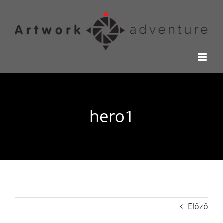
Kihagyás
hero1
Előző