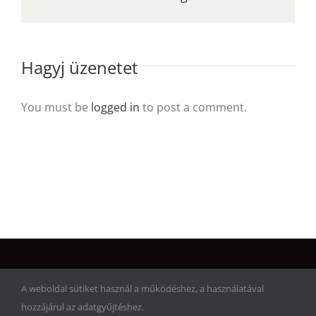
Hagyj üzenetet
You must be
logged in
to post a comment.
© Copyright 2017 | Artwork Adventure | Minden jog fenntartva!
A weboldal sütiket használ a működéshez, a használatával
hozzájárul az adatgyűjtéshez.