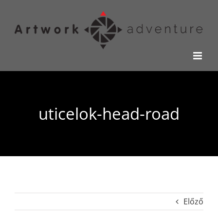
Kihagyás
uticelok-head-road
Előző