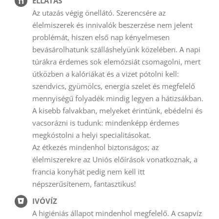
ELLÁTÁS
Az utazás végig önellátó. Szerencsére az
élelmiszerek és innivalók beszerzése nem jelent
problémát, hiszen első nap kényelmesen
bevásárolhatunk szálláshelyünk közelében. A napi
túrákra érdemes sok elemózsiát csomagolni, mert
útközben a kalóriákat és a vizet pótolni kell:
szendvics, gyümölcs, energia szelet és megfelelő
mennyiségű folyadék mindig legyen a hátizsákban.
A kisebb falvakban, melyeket érintünk, ebédelni és
vacsorázni is tudunk: mindenképp érdemes
megkóstolni a helyi specialitásokat.
Az étkezés mindenhol biztonságos; az
élelmiszerekre az Uniós előírások vonatkoznak, a
francia konyhát pedig nem kell itt
népszerűsítenem, fantasztikus!
IVÓVÍZ
A higiéniás állapot mindenhol megfelelő. A csapvíz