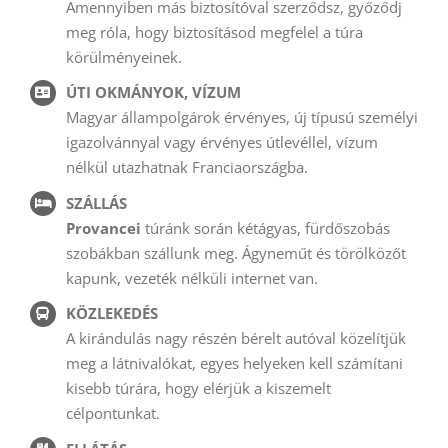
Amennyiben más biztosítóval szerződsz, győződj
meg róla, hogy biztosításod megfelel a túra
körülményeinek.
ÚTI OKMÁNYOK, VÍZUM
Magyar állampolgárok érvényes, új típusú személyi
igazolvánnyal vagy érvényes útlevéllel, vízum
nélkül utazhatnak Franciaországba.
SZÁLLÁS
Provancei
túránk során kétágyas, fürdőszobás
szobákban szállunk meg. Ágyneműt és törölközőt
kapunk, vezeték nélküli internet van.
KÖZLEKEDÉS
A kirándulás nagy részén bérelt autóval közelítjük
meg a látnivalókat, egyes helyeken kell számítani
kisebb túrára, hogy elérjük a kiszemelt
célpontunkat.