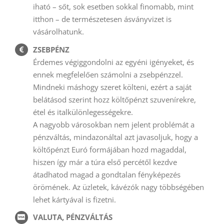
iható – sőt, sok esetben sokkal finomabb, mint
itthon – de természetesen ásványvizet is
vásárolhatunk.
ZSEBPÉNZ
Érdemes végiggondolni az egyéni igényeket, és
ennek megfelelően számolni a zsebpénzzel.
Mindneki máshogy szeret költeni, ezért a saját
belátásod szerint hozz költőpénzt szuvenírekre,
étel és italkülönlegességekre.
A nagyobb városokban nem jelent problémát a
pénzváltás, mindazonáltal azt javasoljuk, hogy a
költőpénzt Euró formájában hozd magaddal,
hiszen így már a túra első percétől kezdve
átadhatod magad a gondtalan fényképezés
örömének. Az üzletek, kávézók nagy többségében
lehet kártyával is fizetni.
VALUTA, PÉNZVÁLTÁS