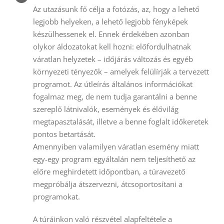
Az utazásunk fő célja a fotózás, az, hogy a lehető
legjobb helyeken, a lehető legjobb fényképek
készülhessenek el. Ennek érdekében azonban
olykor áldozatokat kell hozni: előfordulhatnak
váratlan helyzetek – időjárás változás és egyéb
környezeti tényezők – amelyek felülírják a tervezett
programot. Az útleírás általános információkat
fogalmaz meg, de nem tudja garantálni a benne
szereplő látnivalók, események és élővilág
megtapasztalását, illetve a benne foglalt időkeretek
pontos betartását.
Amennyiben valamilyen váratlan esemény miatt
egy-egy program egyáltalán nem teljesíthető az
előre meghirdetett időpontban, a túravezető
megpróbálja átszervezni, átcsoportosítani a
programokat.
A túráinkon való részvétel alapfeltétele a