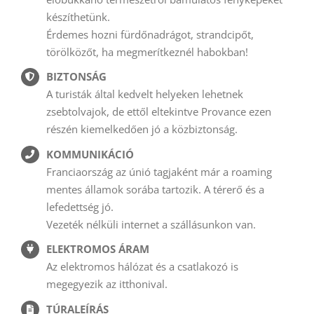
készíthetünk.
Érdemes hozni fürdőnadrágot, strandcipőt,
törölközőt, ha megmerítkeznél habokban!
BIZTONSÁG
A turisták által kedvelt helyeken lehetnek
zsebtolvajok, de ettől eltekintve Provance ezen
részén kiemelkedően jó a közbiztonság.
KOMMUNIKÁCIÓ
Franciaország az únió tagjaként már a roaming
mentes államok sorába tartozik. A térerő és a
lefedettség jó.
Vezeték nélküli internet a szállásunkon van.
ELEKTROMOS ÁRAM
Az elektromos hálózat és a csatlakozó is
megegyezik az itthonival.
TÚRALEÍRÁS