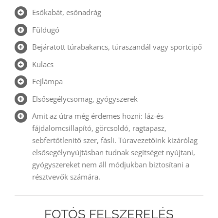
Esőkabát, esőnadrág
Füldugó
Bejáratott túrabakancs, túraszandál vagy sportcipő
Kulacs
Fejlámpa
Elsősegélycsomag, gyógyszerek
Amit az útra még érdemes hozni: láz-és
fájdalomcsillapító, görcsoldó, ragtapasz,
sebfertőtlenítő szer, fásli. Túravezetőink kizárólag
elsősegélynyújtásban tudnak segítséget nyújtani,
gyógyszereket nem áll módjukban biztosítani a
résztvevők számára.
FOTÓS FELSZERELÉS