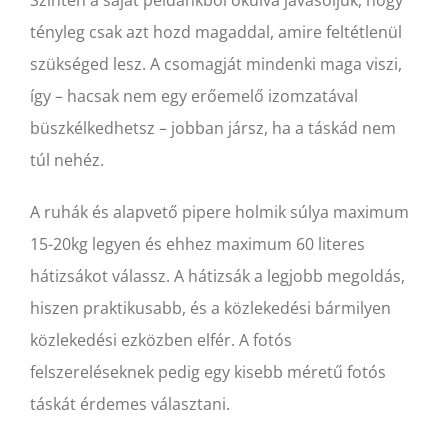
tényleg csak azt hozd magaddal, amire feltétlenül
szükséged lesz. A csomagját mindenki maga viszi,
így – hacsak nem egy erőemelő izomzatával
büszkélkedhetsz – jobban jársz, ha a táskád nem
túl nehéz.
A ruhák és alapvető pipere holmik súlya maximum
15-20kg legyen és ehhez maximum 60 literes
hátizsákot válassz. A hátizsák a legjobb megoldás,
hiszen praktikusabb, és a közlekedési bármilyen
közlekedési ezközben elfér. A fotós
felszereléseknek pedig egy kisebb méretű fotós
táskát érdemes választani.