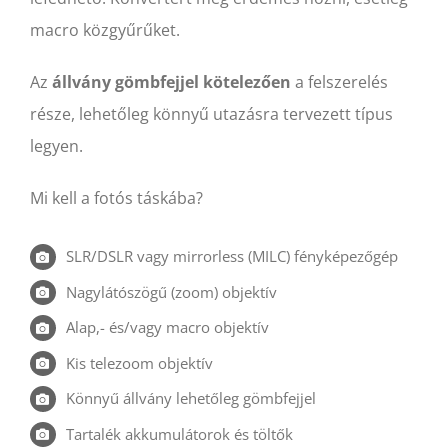
macro közgyűrűket.
Az
állvány gömbfejjel kötelezően
a felszerelés
része, lehetőleg könnyű utazásra tervezett típus
legyen.
Mi kell a fotós táskába?
SLR/DSLR vagy mirrorless (MILC) fényképezőgép
Nagylátószögű (zoom) objektív
Alap,- és/vagy macro objektív
Kis telezoom objektív
Könnyű állvány lehetőleg gömbfejjel
Tartalék akkumulátorok és töltők