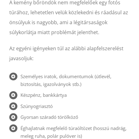
A kemény bőröndök nem megfelelőek egy fotós
túrához, lehetetlen velük közlekedni és ráadásul az
önsúlyuk is nagyobb, ami a légitársaságok
súlykorlátja miatt problémát jelenthet.
Az egyéni igényeken túl az alábbi alapfelszerelést
javasoljuk:
Személyes iratok, dokumentumok (útlevél,
biztosítás, igazolványok stb.)
Készpénz, bankkártya
Szúnyogriasztó
Gyorsan száradó törölköző
Éghajlatnak megfelelő túraöltözet (hosszú nadrág,
meleg ruha, polár pulóver is)