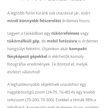
A legtöbb fotós túránk sok utazással jár, ezért
minél könnyebb felszerelést
érdemes hozni.
Legyen a táskádban egy
tükörrefelexes
vagy
tükörnélküli gép
, de
mobil fotózásra
is érdemes
hangsúlyt fektetni. Útjainkon akár
kompakt
fényképezö gépekkel
is elérhetők komoly
fotográfiai eredmények. Te döntsd el, melyik
eszközt választod!
A leghatékonyabb objektívek utazáshoz egy
nagylátószögű zoom (24-70, 16-40) és egy kisebb
telezoom (70-200, 70-300). Ezekkel a témák 98%-a
lefedhető. Konvertert még érdemes hozni, esetleg