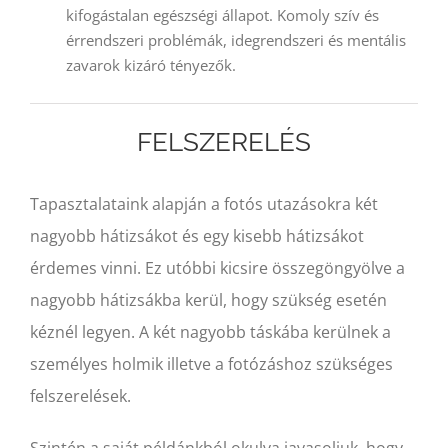
kifogástalan egészségi állapot. Komoly szív és
érrendszeri problémák, idegrendszeri és mentális
zavarok kizáró tényezők.
FELSZERELÉS
Tapasztalataink alapján a fotós utazásokra két
nagyobb hátizsákot és egy kisebb hátizsákot
érdemes vinni. Ez utóbbi kicsire összegöngyölve a
nagyobb hátizsákba kerül, hogy szükség esetén
kéznél legyen. A két nagyobb táskába kerülnek a
személyes holmik illetve a fotózáshoz szükséges
felszerelések.
Szintén a saját példánkból okulva javasoljuk, hogy