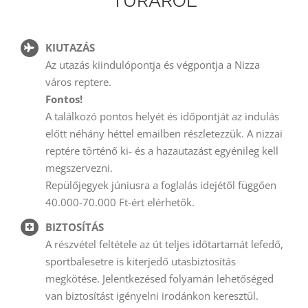
TÚRÁRÓL
KIUTAZÁS
Az utazás kiindulópontja és végpontja a Nizza
város reptere.
Fontos!
A találkozó pontos helyét és időpontját az indulás
előtt néhány héttel emailben részletezzük. A nizzai
reptére történő ki- és a hazautazást egyénileg kell
megszervezni.
Repülőjegyek júniusra a foglalás idejétől függően
40.000-70.000 Ft-ért elérhetők.
BIZTOSÍTÁS
A részvétel feltétele az út teljes időtartamát lefedő,
sportbalesetre is kiterjedő utasbiztosítás
megkötése. Jelentkezésed folyamán lehetőséged
van biztosítást igényelni irodánkon keresztül.