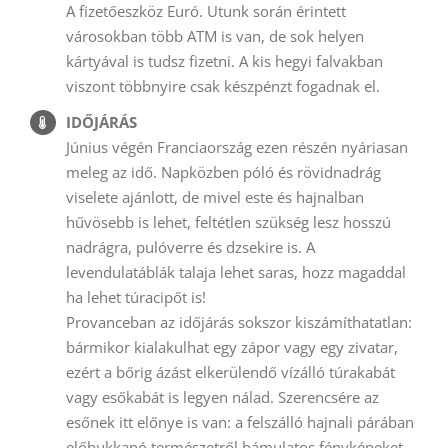
A fizetőeszköz Euró. Utunk során érintett
városokban több ATM is van, de sok helyen
kártyával is tudsz fizetni. A kis hegyi falvakban
viszont többnyire csak készpénzt fogadnak el.
IDŐJÁRÁS
Június végén Franciaország ezen részén nyáriasan
meleg az idő. Napközben póló és rövidnadrág
viselete ajánlott, de mivel este és hajnalban
hűvösebb is lehet, feltétlen szükség lesz hosszú
nadrágra, pulóverre és dzsekire is. A
levendulatáblák talaja lehet saras, hozz magaddal
ha lehet túracipőt is!
Provanceban az időjárás sokszor kiszámíthatatlan:
bármikor kialakulhat egy zápor vagy egy zivatar,
ezért a bőrig ázást elkerülendő vízálló túrakabát
vagy esőkabát is legyen nálad. Szerencsére az
esőnek itt előnye is van: a felszálló hajnali párában
előbukkanó természetről bámulatos fényképeket