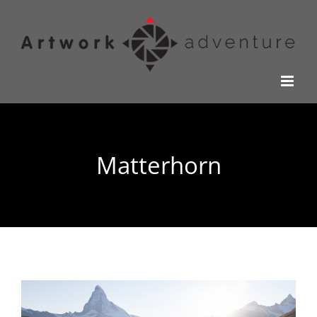
Kihagyás
Matterhorn