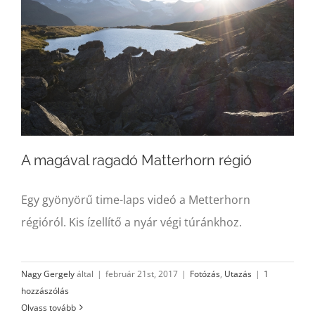
A magával ragadó Matterhorn régió
Egy gyönyörű time-laps videó a Metterhorn
régióról. Kis ízellítő a nyár végi túránkhoz.
Nagy Gergely
által
|
február 21st, 2017
|
Fotózás
,
Utazás
|
1
hozzászólás
Olvass tovább