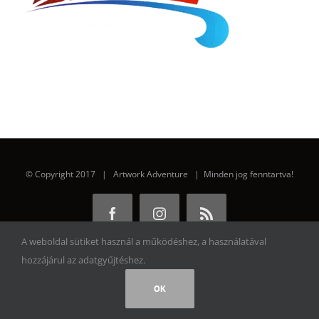
© Copyright 2017 | Artwork Adventure | Minden jog fenntartva!
Facebook
Instagram
Rss
A weboldal sütiket használ a működéshez, a használatával
hozzájárul az adatgyűjtéshez.
OK