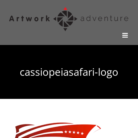
Kihagyás
cassiopeiasafari-logo