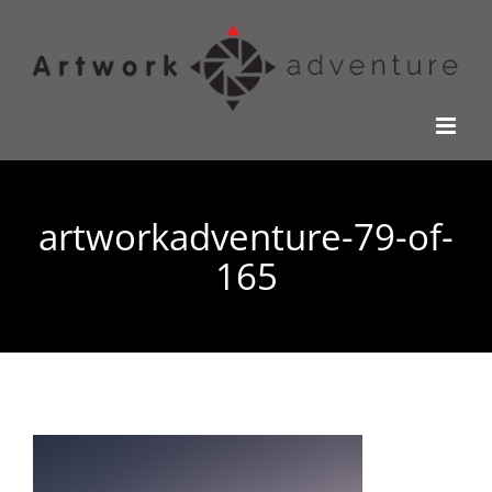
Kihagyás
artworkadventure-79-of-
165