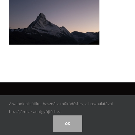
© Copyright 2017 | Artwork Adventure | Minden jog fenntartva!
A weboldal sütiket használ a működéshez, a használatával
hozzájárul az adatgyűjtéshez.
Facebook
Instagram
Rss
OK