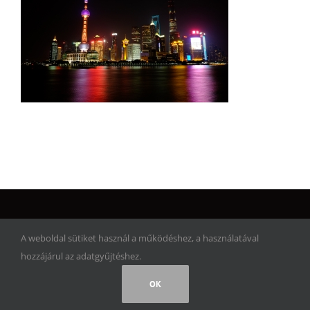
© Copyright 2017 | Artwork Adventure | Minden jog fenntartva!
A weboldal sütiket használ a működéshez, a használatával
hozzájárul az adatgyűjtéshez.
Facebook
Instagram
Rss
OK