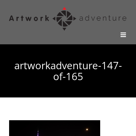
Kihagyás
artworkadventure-147-
of-165