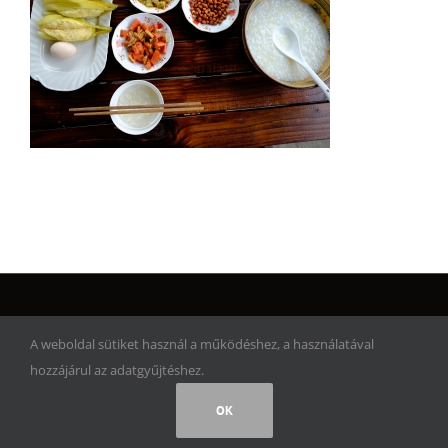
© Copyright 2017 | Artwork Adventure | Minden jog fenntartva!
A weboldal sütiket használ a működéshez, a használatával
hozzájárul az adatgyűjtéshez.
Facebook
Instagram
Rss
OK