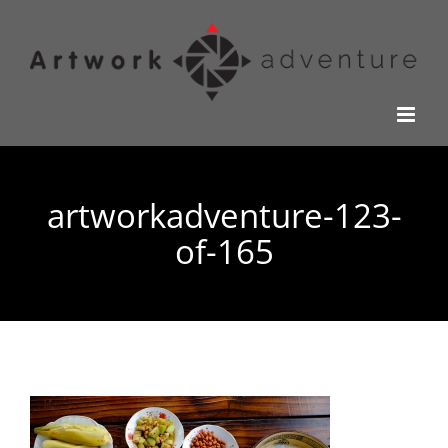
Kihagyás
artworkadventure-123-
of-165