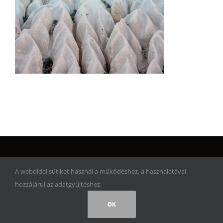
© Copyright 2017 | Artwork Adventure | Minden jog fenntartva!
A weboldal sütiket használ a működéshez, a használatával
hozzájárul az adatgyűjtéshez.
Facebook
Instagram
Rss
OK