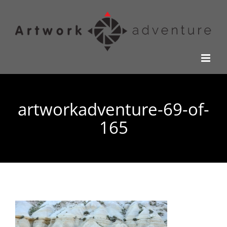
Kihagyás
artworkadventure-69-of-
165