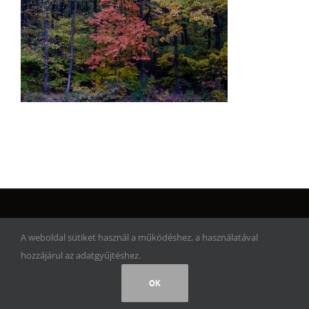
© Copyright 2017 | Artwork Adventure | Minden jog fenntartva!
A weboldal sütiket használ a működéshez, a használatával
hozzájárul az adatgyűjtéshez.
Facebook
Instagram
Rss
OK