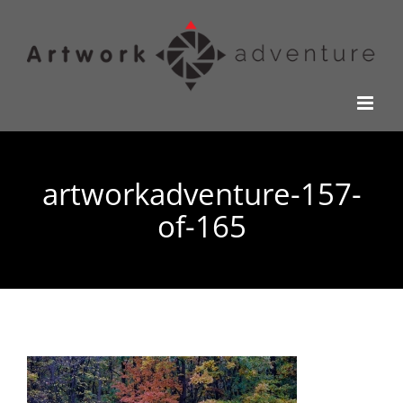
Kihagyás
artworkadventure-157-
of-165