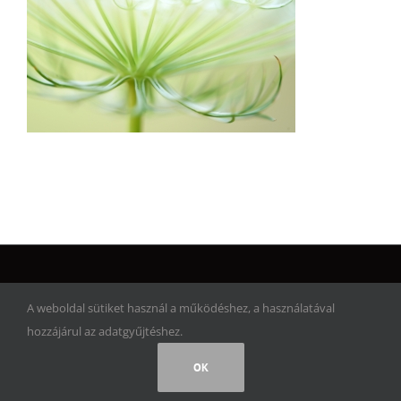
© Copyright 2017 | Artwork Adventure | Minden jog fenntartva!
A weboldal sütiket használ a működéshez, a használatával
hozzájárul az adatgyűjtéshez.
Facebook
Instagram
Rss
OK